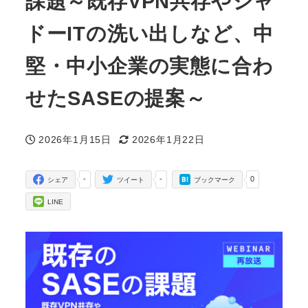
課題～既存VPN共存やシャ
ドーITの洗い出しなど、中
堅・中小企業の実態に合わ
せたSASEの提案～
2026年1月15日
2026年1月22日
投稿日
更新日
-
-
0
シェア
ツイート
ブックマーク
LINE