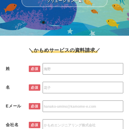
ソリューション一覧
＼かもめサービスの資料請求／
姓
必須
名
必須
Eメール
必須
会社名
必須