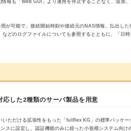
)情報も「Web GUI」より運用を停止することなく、追
参照が可能で、接続開始時刻や接続元のNAS情報、払出した
」などのログファイルについても参照するとともに、「日時
対応した2種類のサーバ製品を用意
だける拡張性をもった「fullflex KG」の標準パッケ
スに設定し、認証機能のみに絞った小規模システム向けの「full