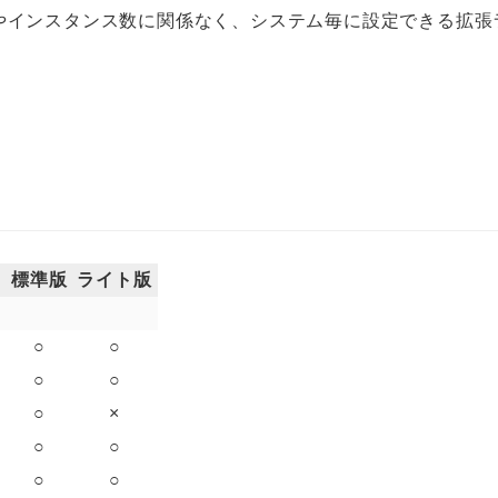
ユーザ数やインスタンス数に関係なく、システム毎に設定できる拡
標準版
ライト版
○
○
○
○
○
×
○
○
○
○