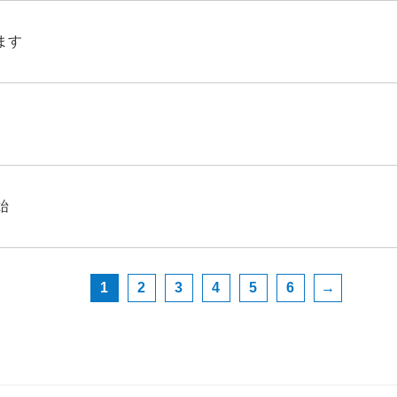
ます
始
1
2
3
4
5
6
→