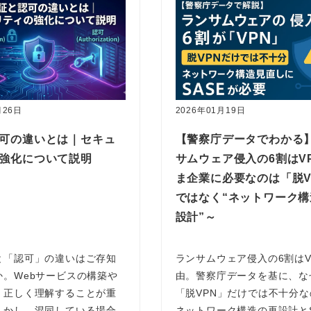
月26日
2026年01月19日
可の違いとは｜セキュ
【警察庁データでわかる
強化について説明
サムウェア侵入の6割はV
ま企業に必要なのは「脱V
ではなく“ネットワーク構
設計”～
と「認可」の違いはご存知
ランサムウェア侵入の6割はV
か。Webサービスの構築や
由。警察庁データを基に、な
、正しく理解することが重
「脱VPN」だけでは不十分
しかし、混同している場合
ネットワーク構造の再設計とS