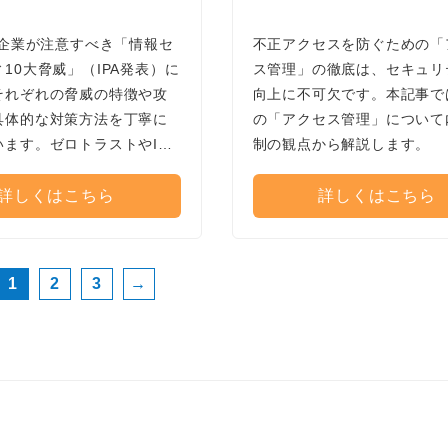
に企業が注意すべき「情報セ
不正アクセスを防ぐための「
10大脅威」（IPA発表）に
ス管理」の徹底は、セキュリ
それぞれの脅威の特徴や攻
向上に不可欠です。本記事で
具体的な対策方法を丁寧に
の「アクセス管理」について
います。ゼロトラストやID
制の観点から解説します。
った最新のセキュリティ方
れながら、企業が中長期的
詳しくはこちら
詳しくはこちら
むべきポイントを分かりや
します。
1
2
3
→