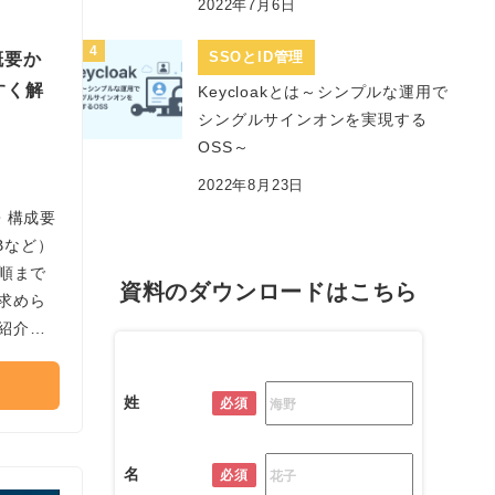
2022年7月6日
SSOとID管理
概要か
すく解
Keycloakとは～シンプルな運用で
シングルサインオンを実現する
OSS～
2022年8月23日
・構成要
SBなど）
手順まで
資料のダウンロードはこちら
求めら
紹介し
姓
必須
名
必須