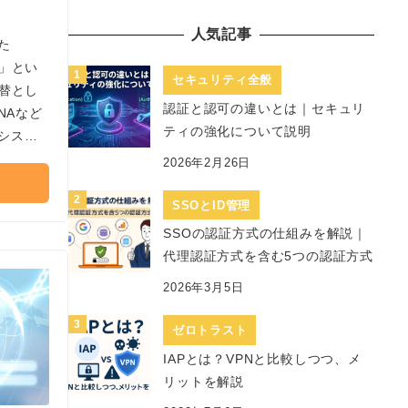
人気記事
た
変」とい
セキュリティ全般
代替とし
認証と認可の違いとは｜セキュリ
NAなど
ティの強化について説明
シスの
Nを見直
2026年2月26日
き3つの
SSOとID管理
SSOの認証方式の仕組みを解説｜
代理認証方式を含む5つの認証方式
2026年3月5日
ゼロトラスト
IAPとは？VPNと比較しつつ、メ
リットを解説