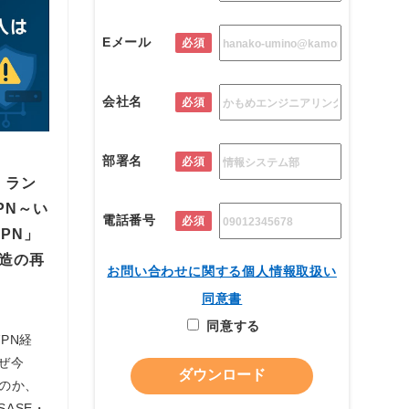
Eメール
必須
会社名
必須
部署名
必須
】ラン
PN～い
電話番号
必須
PN」
造の再
お問い合わせに関する個人情報取扱い
同意書
同意する
PN経
ぜ今
なのか、
ASE・