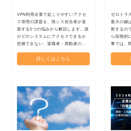
VPN利用企業で起こりやすいアクセ
ゼロトラ
ス管理の課題を、情シス担当者が直
最大の鍵
面する5つの悩みから解説します。誰
新するの
がどのシステムにアクセスできるか
ら段階的
把握できない、退職者・異動者のア
事では、
カウント削除が遅れる、VPN接続後
〜1年で
のアクセス範囲が広い、端末・場所
ための、
詳しくはこちら
に応じた制御が難しい、ログ確認・
ップを分
監査対応の負担が大きいといった課
題を整理。ID管理、ゼロトラスト、
SASEによる見直しポイントと、課題
別の解決策を紹介します。