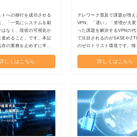
ストへの移行を成功させる
テレワーク普及で課題が増え
は、「一気にシステムを刷
VPN。「遅い」「管理が大
ではなく、現状の可視化か
った課題を解決するVPNの
に進めること」です。本記
て注目されるのがSASEやZT
既存の業務を止めずに半年
のゼロトラスト環境です。情
ゼロトラスト環境を実現する
運用負荷を下げ、安全にVP
現実的な6つの移行ロードマ
すために企業が最初にやるべ
詳しくはこちら
詳しくはこちら
かりやすく解説します。
ステップを解説します。