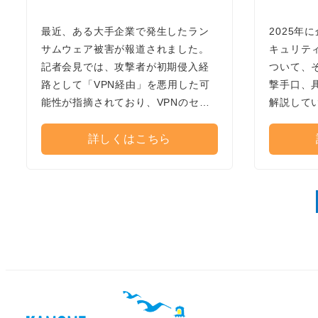
最近、ある大手企業で発生したラン
2025年
サムウェア被害が報道されました。
キュリティ
記者会見では、攻撃者が初期侵入経
ついて、
路として「VPN経由」を悪用した可
撃手口、
能性が指摘されており、VPNのセキ
解説して
ュリティリスクが改めて大きく注目
管理とい
されています。テレワーク利用が一
針にも触
詳しくはこちら
般化した今、多くの企業がVPNを利
に取り組
用していますが、脆弱性を突かれる
すく解説
と重大な情報漏洩や業務停止など深
刻な被害に直結してしまいます。本
記事では、VPNに潜む代表的なセキ
ュリティリスクと対策、さらに脱
VPNを実現するゼロトラストへの移
行について解説します。