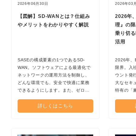
2026年06月30日
2026年03
【図解】SD-WANとは？仕組み
2026
やメリットをわかりやすく解説
理』の限
乗り切る
活用
SASEの構成要素の1つであるSD-
2026年、
WAN。ソフトウェアによる最適化で
限界。入
ネットワークの運用方法を制御し、
ウント発
どんな環境でも、安全で快適に業務
大なセキ
できるようにします。また、ゼロト
特有の「
ラストを支える技術としても重要で
応した国産
す。
「Keys
詳しくはこちら
とガバナ
解説しま