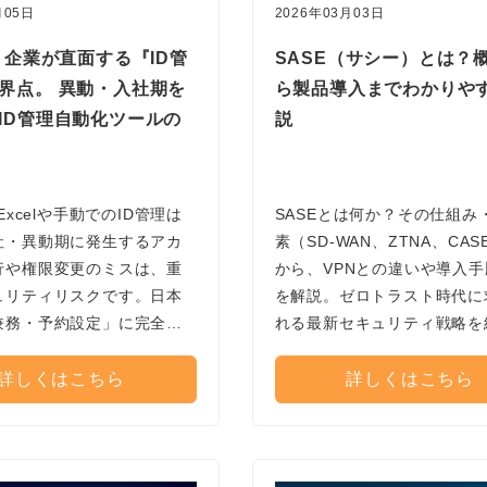
月05日
2026年03月03日
年、企業が直面する『ID管
SASE（サシー）とは？
界点。 異動・入社期を
ら製品導入までわかりや
ID管理自動化ツールの
説
Excelや手動でのID管理は
SASEとは何か？その仕組み
社・異動期に発生するアカ
素（SD-WAN、ZTNA、CA
行や権限変更のミスは、重
から、VPNとの違いや導入
ュリティリスクです。日本
を解説。ゼロトラスト時代に
兼務・予約設定」に完全対
れる最新セキュリティ戦略を
ID管理ツール
ます。
pider」で、情シスの工数削減
詳しくはこちら
詳しくはこちら
ンス強化を実現する方法を
す。