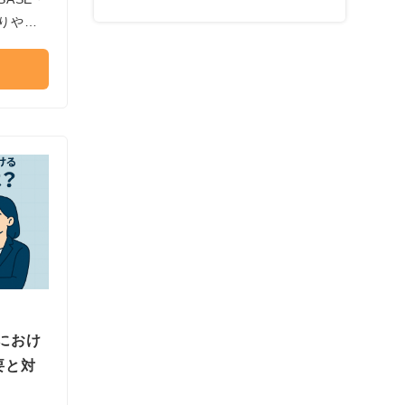
りやす
制におけ
要と対